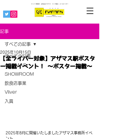
ライバー事務所 合同会社アザマス ライブ配信
オーガナイザー
記事
すべての記事
2025年10月15日
すべての記事
【全ライバー対象】アザマス駅ポスタ
AZAMAS
ー掲載イベント！ 〜ポスター掲載〜
SHOWROOM
飲食店事業
Vliver
入賞
2025年8月に開催いたしましたアザマス事務所イベ
ント