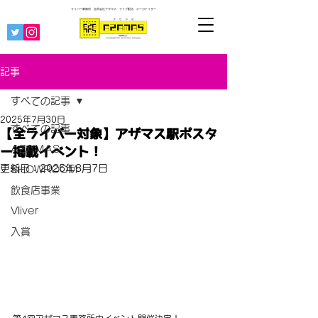
ライバー事務所 合同会社アザマス ライブ配信
オーガナイザー
記事
すべての記事
2025年7月30日
すべての記事
【全ライバー対象】アザマス駅ポスタ
AZAMAS
ー掲載イベント！
更新日：
2025年8月7日
SHOWROOM
飲食店事業
Vliver
入賞