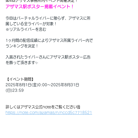
第4回アザマス事務所内イベント開催決定！ 
アザマス駅ポスター掲載イベント！
今回はバーチャルライバーに限らず、アザマスに所
属している全ライバーが対象！
※リアルライバーを含む
1ヶ月間の配信成績によりアザマス所属ライバー内で
ランキングを決定！
入賞されたライバーさんにアザマス駅ポスター広告
を飾って頂きます✨
【イベント期間】
2025年8月1日(金)0:00～2025年8月31日
(日)23:59
詳しくはアザマス公式noteをご覧ください🗒️
https://note.com/azamas/n/nccd5c7718521