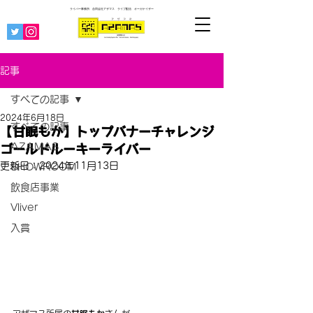
ライバー事務所 合同会社アザマス ライブ配信
オーガナイザー
記事
すべての記事
2024年6月18日
すべての記事
【甘眠もか】トップバナーチャレンジ
AZAMAS
ゴールドルーキーライバー
更新日：
2024年11月13日
SHOWROOM
飲食店事業
Vliver
入賞