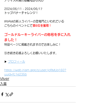
アザマス所属の
甘眠もか
さんが
2024/06/11 - 2024/06/17
トップバナーチャレンジ！
IRIAMの新人ライバーの登竜門といわれている
こちらのイベントにて
第6位を獲得！
ゴールドルーキーライバーの称号を手に入れ
ました！
特設ページに掲載されますのでお楽しみに！
引き続き応援よろしくお願いいたします。
▶︎ 
プロフィール
https://web.iriam.app/s/user/joflMUq160?
uuid=fc1e235b
Vliver
入賞