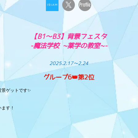
【B1〜B3】背景フェスタ
-魔法学校 ~薬学の教室~-
2025.2.17〜2.24
グループ6👑第2位
背景ゲットです✨
います！