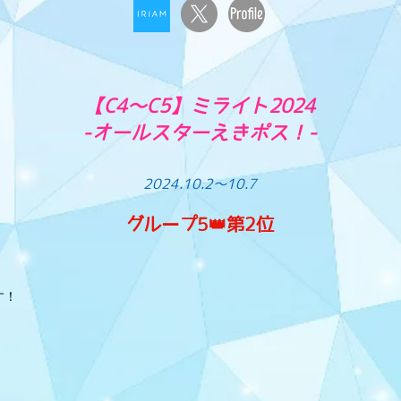
【C4〜C5】ミライト2024
-オールスターえきポス！-
2024.10.2〜10.7
グループ5👑第2位
す！