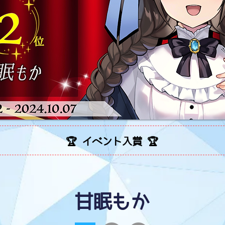
🏆 イベント入賞 🏆
甘眠もか