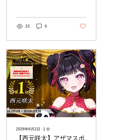
とさせて頂きます。 ご不便
をおかけいたしますが何卒
ご理解いただけますと幸い
です。 休暇明けは17日(月)
23
0
より営業開始となります。
＜アザマス公式X＞
https://twitter.com/llc_azamas
休業中に頂きましたご連絡
については、 8月17日(月)
から順次お返事をさせて頂
きます。
2026年6月2日
∙
1
分
【西元咲太】アザマスポ