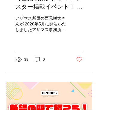
スター掲載イベント！ 第
1位
アザマス所属の西元咲太さ
んが 2026年5月に開催いた
しましたアザマス事務所イ
ベント 【17LIVE】希望の
駅で輝こう！ポスター掲載
イベント！ こちらのイベン
トにて第1位を獲得！ ▼ イ
ベント詳細 詳しくはこちら
39
0
をご覧ください🗒️
https://event.17.live/24975-
2604-ag366/0/0/0 アザマ
ス駅ポスター広告を飾って
頂きます✨ おめでとうござ
います！！ ポスター掲載に
ついての詳しい情報はまた
後日改めてお知らせさせて
頂きますので、楽しみにお
待ちください😄 お楽しみ
に！ 引き続き応援よろしく
お願いいたします。 ▶︎ プ
ロフィール 17LIVE