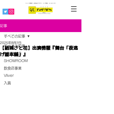
ライバー事務所 合同会社アザマス ライブ配信
オーガナイザー
記事
すべての記事
2025年8月7日
すべての記事
【結城さと花】出演情報『舞台「夜逃
AZAMAS
げ屋本舗」』
SHOWROOM
飲食店事業
Vliver
入賞