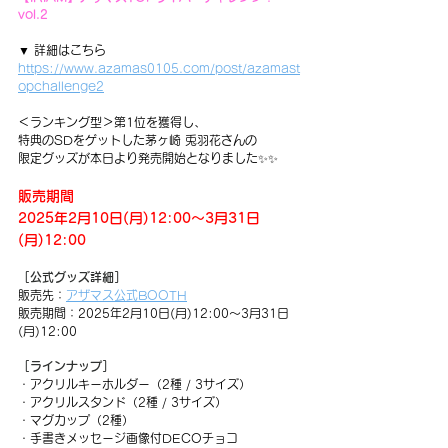
vol.2
▼ 詳細はこちら
https://www.azamas0105.com/post/azamast
opchallenge2
＜ランキング型＞第1位を獲得し、
特典のSDをゲットした茅ヶ崎 兎羽花さんの
限定グッズが本日より発売開始となりました✨✨
販売期間
2025年2月10日(月)12:00〜3月31日
(月)12:00
［公式グッズ詳細］
販売先：
アザマス公式BOOTH
販売期間：2025年2月10日(月)12:00〜3月31日
(月)12:00
［ラインナップ］
・アクリルキーホルダー（2種 / 3サイズ）
・アクリルスタンド（2種 / 3サイズ）
・マグカップ（2種）
・手書きメッセージ画像付DECOチョコ