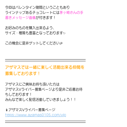
今回はバレンタイン期間ということもあり
ラインナップあるチョコレートには
茅ヶ崎さんの手
書きメッセージ画像
が付きます！
お好みのものを購入出来るよう、
サイズ・種類も豊富となっております✨
この機会に是非ゲットしてください🎉
アザマスでは一緒に楽しく活動出来る仲間を
募集しております！
アザマスにご興味お持ち頂いた方は
アザマスVライバー募集ページより是非ご応募お待
ちしております！
みんなで楽しく配信活動していきましょう！！
📱アザマスVライバー募集ページ
https://www.azamas0105.com/vlp