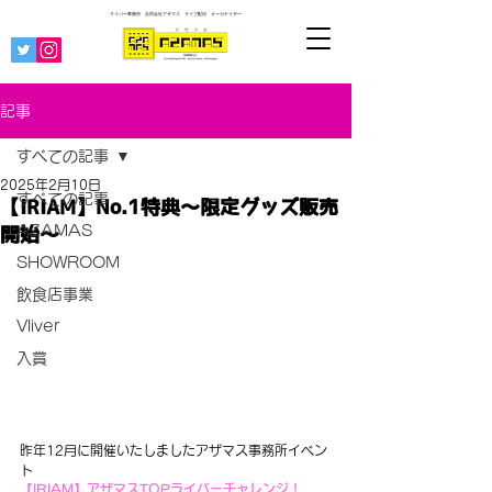
ライバー事務所 合同会社アザマス ライブ配信
オーガナイザー
記事
すべての記事
2025年2月10日
すべての記事
【IRIAM】No.1特典〜限定グッズ販売
AZAMAS
開始〜
SHOWROOM
飲食店事業
Vliver
入賞
昨年12月に開催いたしましたアザマス事務所イベン
ト
【IRIAM】アザマスTOPライバーチャレンジ！ 