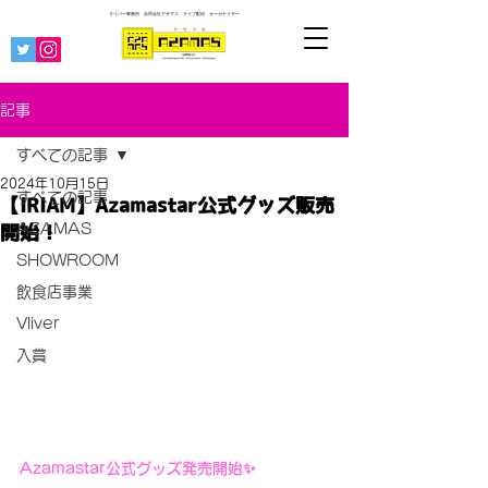
ライバー事務所 合同会社アザマス ライブ配信
オーガナイザー
記事
すべての記事
2024年10月15日
すべての記事
【IRIAM】Azamastar公式グッズ販売
AZAMAS
開始！
SHOWROOM
飲食店事業
Vliver
入賞
Azamastar公式グッズ発売開始✨