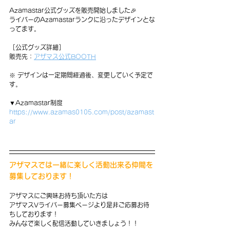
Azamastar公式グッズを販売開始しました🎉
ライバーのAzamastarランクに沿ったデザインとな
ってます。
［公式グッズ詳細］
販売先：
アザマス公式BOOTH
※ デザインは一定期間経過後、変更していく予定で
す。
▼Azamastar制度
https://www.azamas0105.com/post/azamast
ar
アザマスでは一緒に楽しく活動出来る仲間を
募集しております！
アザマスにご興味お持ち頂いた方は
アザマスVライバー募集ページより是非ご応募お待
ちしております！
みんなで楽しく配信活動していきましょう！！