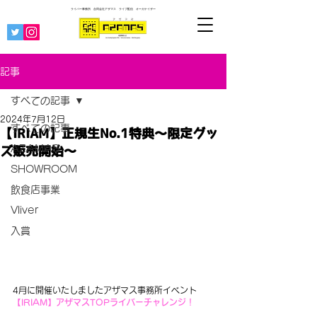
ライバー事務所 合同会社アザマス ライブ配信
オーガナイザー
記事
すべての記事
2024年7月12日
すべての記事
【IRIAM】正規生No.1特典〜限定グッ
AZAMAS
ズ販売開始〜
SHOWROOM
飲食店事業
Vliver
入賞
4月に開催いたしましたアザマス事務所イベント
【IRIAM】アザマスTOPライバーチャレンジ！