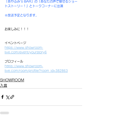
『あやふみ's BAR』の『あなたの声で魅せるショー
トストーリー！』とトークコーナーに出演
※放送予定となります。
お楽しみに！！！
イベントページ
https://www.showroom-
live.com/event/yourstory6
プロフィール
https://www.showroom-
live.com/room/profile?room_id=382863
SHOWROOM
入賞