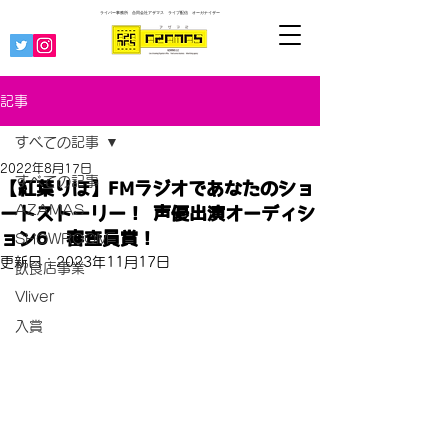
ライバー事務所 合同会社アザマス ライブ配信
オーガナイザー
記事
すべての記事
2022年8月17日
すべての記事
【紅葉りほ】FMラジオであなたのショ
AZAMAS
ートストーリー！ 声優出演オーディシ
ョン6 審査員賞！
SHOWROOM
更新日：
2023年11月17日
飲食店事業
Vliver
入賞