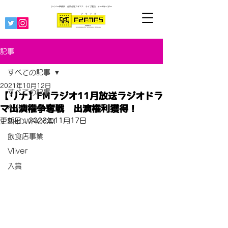
ライバー事務所 合同会社アザマス ライブ配信
オーガナイザー
記事
すべての記事
2021年10月12日
すべての記事
【リナ】FMラジオ11月放送ラジオドラ
AZAMAS
マ出演権争奪戦 出演権利獲得！
更新日：
2023年11月17日
SHOWROOM
飲食店事業
Vliver
入賞