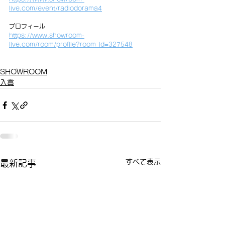
live.com/event/radiodorama4
プロフィール
https://www.showroom-
live.com/room/profile?room_id=327548
SHOWROOM
入賞
すべて表示
最新記事