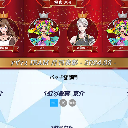
バッチ🏆部門
介
1位🥇桜真 京介
2位🥈むた。