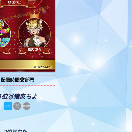
配信時間🏆部門
1位🥇猪亥ちよ
2位🥈むた。