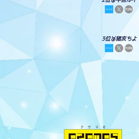
3位🥉猪亥ちよ