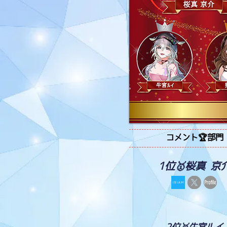
コメント🏆部門
1位🥇桜真 京
2位🥈牛宮ルイ