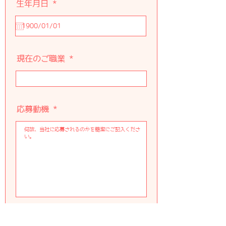
r
生年月日
*
e
q
u
i
r
e
現在のご職業
d
応募動機
スキル